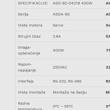
SPECIFIKACIJE:
ASD-B2-0421B 400W
A
Serija
ASDA-B2
A
Vrsta motora
Servo
S
Strujni izlaz
2.6A
5.
Snaga-
400W
7
opterećenje
Napon-
220VAC
2
napajanje
Interfejs
RS-232, RS-485
R
Vrsta montaže
Montaža na šasiju
M
Radna
0°C ~ 55°C
0
temperatura