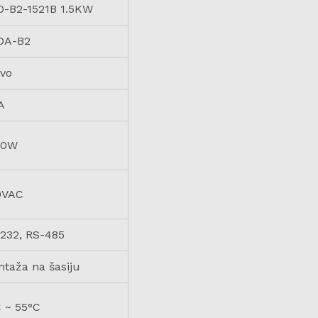
D-B2-1521B 1.5KW
DA-B2
vo
A
00W
0VAC
232, RS-485
taža na šasiju
 ~ 55°C