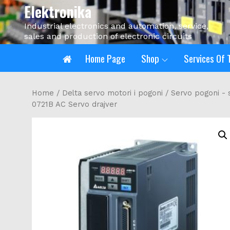
Skip
Elektronika
to
Industrial electronics and automation, service,
content
sales and production of electronic circuits
Home Page
Shop
Services Of 
Home
/
Delta servo motori i pogoni
/
Servo pogoni - 
0721B AC Servo drajver