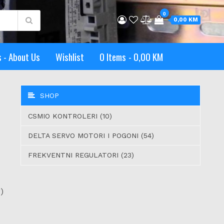
0
0,00 KM
 - About Us
Wishlist
0 Items
0,00 KM
SHOP
CSMIO KONTROLERI (10)
DELTA SERVO MOTORI I POGONI (54)
FREKVENTNI REGULATORI (23)
)