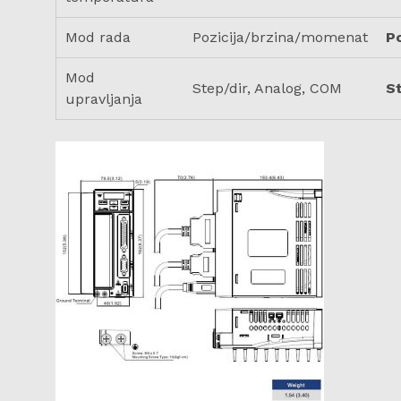
Mod rada
Pozicija/brzina/momenat
P
Mod
Step/dir, Analog, COM
St
upravljanja