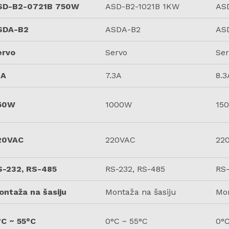
SD-B2-0721B 750W
ASD-B2-1021B 1KW
AS
SDA-B2
ASDA-B2
AS
ervo
Servo
Ser
1A
7.3A
8.3
50W
1000W
15
20VAC
220VAC
22
S-232, RS-485
RS-232, RS-485
RS-
ontaža na šasiju
Montaža na šasiju
Mon
°C ~ 55°C
0°C ~ 55°C
0°C