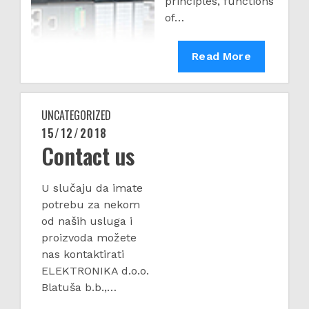
principles, functions
of…
PLC
Read More
upravljanja
i
periferije
UNCATEGORIZED
15/12/2018
Posted
Contact us
on
U slučaju da imate
potrebu za nekom
od naših usluga i
proizvoda možete
nas kontaktirati
ELEKTRONIKA d.o.o.
Blatuša b.b.,…