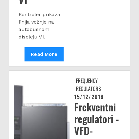
Kontroler prikaza
linija vožnje na
autobusnom
displeju V1.
Kontroler
Read More
BUS
Displeja
V1
FREQUENCY
REGULATORS
15/12/2018
Posted
Frekventni
on
regulatori -
VFD-