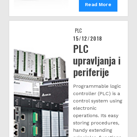
Servo
Read More
drive
i
motori
PLC
-
15/12/2018
Posted
ASDA
PLC
on
A3
upravljanja i
napredna
periferije
serija
Programmable logic
controller (PLC) is a
control system using
electronic
operations. Its easy
storing procedures,
handy extending