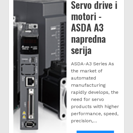
serija
Servo drive i
on
motori -
ASDA A3
napredna
serija
ASDA-A3 Series As
the market of
automated
manufacturing
rapidly develops, the
need for servo
products with higher
performance, speed,
precision,…