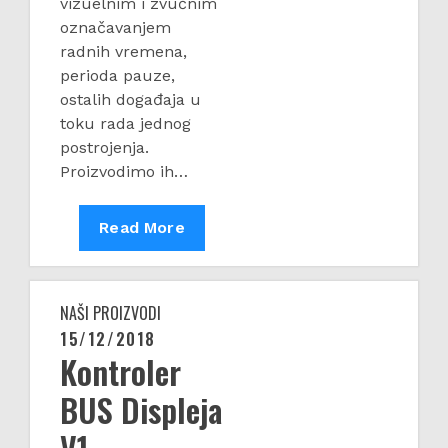
vizuelnim i zvučnim
označavanjem
radnih vremena,
perioda pauze,
ostalih događaja u
toku rada jednog
postrojenja.
Proizvodimo ih…
INDUSTRIJSKI
Read More
SAT
NAŠI PROIZVODI
15/12/2018
Posted
Kontroler
on
BUS Displeja
V1