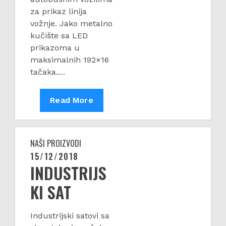
za prikaz linija
vožnje. Jako metalno
kučište sa LED
prikazoma u
maksimalnih 192×16
tačaka.…
BUS
Read More
v1
–
Autobusni
NAŠI PROIZVODI
displej
15/12/2018
Posted
INDUSTRIJS
on
KI SAT
Industrijski satovi sa