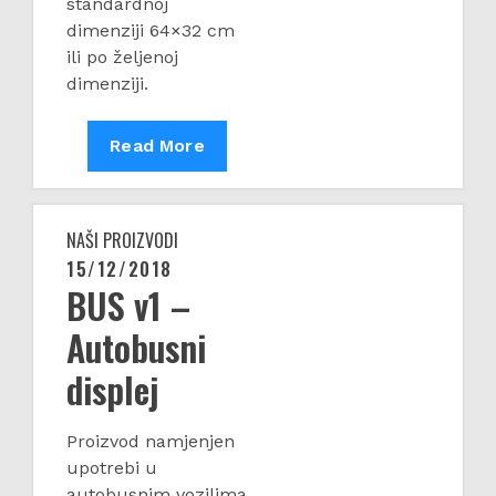
standardnoj
dimenziji 64×32 cm
ili po željenoj
dimenziji.
LED
Read More
Brojač
komada
NAŠI PROIZVODI
15/12/2018
Posted
BUS v1 –
on
Autobusni
displej
Proizvod namjenjen
upotrebi u
autobusnim vozilima