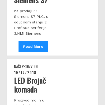
na prodaju: 1.
Siemens S7 PLC, u
odlicnom stanju 2.
Profibus periferija
3.HMI Siemens
Siemens
Read More
S7
NAŠI PROIZVODI
15/12/2018
Posted
LED Brojač
on
komada
Proizvodimo ih u