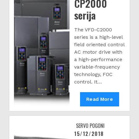
CP2000
serija
The VFD-C2000
series is a high-level
field oriented control
AC motor drive with
a high-performance
variable-frequency
technology, FOC
control. It…
Frekventni
Read More
regulatori
-
VFD-
SERVO POGONI
CP2000
15/12/2018
Posted