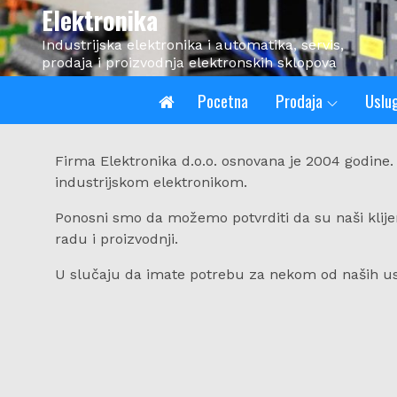
Skip
Elektronika
to
Industrijska elektronika i automatika, servis,
content
prodaja i proizvodnja elektronskih sklopova
Pocetna
Prodaja
Uslu
Firma Elektronika d.o.o. osnovana je 2004 godin
industrijskom elektronikom.
Ponosni smo da možemo potvrditi da su naši klijen
radu i proizvodnji.
U slučaju da imate potrebu za nekom od naših us