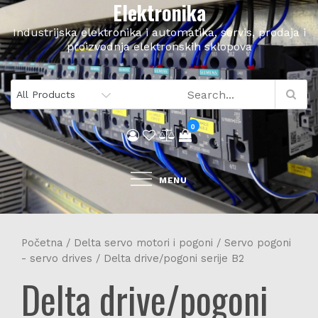
Elektronika
Skip
to
Industrijska elektronika i automatika, servis, prodaja i
content
proizvodnja elektronskih sklopova
0
MENU
Početna
/
Delta servo motori i pogoni
/
Servo pogoni
- servo drives
/ Delta drive/pogoni serije B2
Delta drive/pogoni