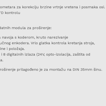
iometara za korekciju brzine vrtnje vretena i posmaka osi.
FD kontrolu
atnih modula za proširenje:
navoja s koderom, kruto narezivanje
og enkodera. Vrlo glatka kontrola kretanja stroja,
ne i položaja.
8 digitalnih izlaza (24V, opto-izolacija, zaštita od
a.
proširenje prilagođeno je za montažu na DIN 35mm šinu.