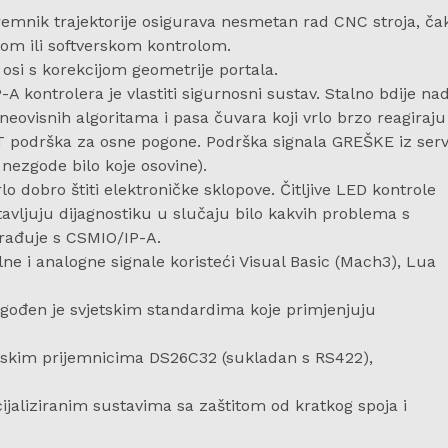
ik trajektorije osigurava nesmetan rad CNC stroja, ča
om ili softverskom kontrolom.
si s korekcijom geometrije portala.
 kontrolera je vlastiti sigurnosni sustav. Stalno bdije na
neovisnih algoritama i pasa čuvara koji vrlo brzo reagiraju
SET podrška za osne pogone. Podrška signala GREŠKE iz ser
nezgode bilo koje osovine).
lo dobro štiti elektroničke sklopove. Čitljive LED kontrole
stavljuju dijagnostiku u slučaju bilo kakvih problema s
urađuje s CSMIO/IP-A.
ne i analogne signale koristeći Visual Basic (Mach3), Lua
agođen je svjetskim standardima koje primjenjuju
nijskim prijemnicima DS26C32 (sukladan s RS422),
cijaliziranim sustavima sa zaštitom od kratkog spoja i