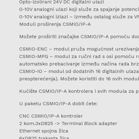
Opto-izolirani 24V DC digitalni ulazi
0-10V analogni ulazi koji služe za spajanje potenc
0-10V analogni izlazi – između ostalog služe za V
Moduli proširenja CSMIO/IP-A
Možete proširiti značajke CSMIO/IP-A pomoću dod
CSMIO-ENC – modul pruža mogućnost urezivanja 
CSMIO-MPG – modul za ručni rad s osi pomoću ručn
automatsko prebacivanje između načina rada brzi
CSMIO-IO – modul od dodatnih 16 digitalnih ulaza i 
preopterećenja). Možete koristiti do 16 ovih modul
Kućište CSMIO/IP-A kontrolera i svih modula za 
U paketu CSMIO/IP-A dobit ćete:
CNC CSMIO/IP-A kontroler
2 kom.3xDB25 -> Terminal Block adapter
Ethernet spojna žica
6xDB25 trakasta žica