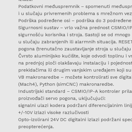
Podatkovni međuspremnik – spomenuti međuspremn
i u slučaju privremenih problema s mrežnom vez
Podrška podređene osi – podrška do 3 podređene o
Sigurnosni sustav – vrlo važna prednost CSMIO/IP-A
sigurnošću korisnika i stroja. Sastoji se od mnogo 
u slučaju zabranjenih ili alarmnih situacija. RE
pogona (trenutačno zaustavljanje stroja u slučaju 
Čvrsto aluminijsko kućište, koje odvodi toplinu i vr
na prednjoj ploči olakšavaju instalaciju i pojedno
prekidačima ili drugim vanjskim uređajem koji s
VB makronaredbe – možete kontrolirati sve digital
(Mach4), Python (simCNC) makronaredbe.
Industrijski standard – CSMIO/IP-A kontroler pril
proizvođači servo pogona, uključujući:
signalni ulazi kodera podržani diferencijalnim li
+/-10V izlazi visoke razlučivosti
Opto-izolirani 24V DC digitalni izlazi podržani spe
preopterećenja.