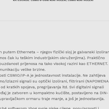
KATEGORIJE:
CSMIO 6-OSNI KONTROLERI
,
CSMIO KONTROLERI
putem Etherneta – njegov fizički sloj je galvanski izoliran
nos čak iu teškim industrijskim okruženjima). Praktično
pouzdanost prijenosa na tako visokoj razini kao ETHERNET.
munikaciju velike brzine.
sti CSMIO/IP-A je jednostavnost instalacije. Ne zahtijeva
/izlazni signali su optički izolirani, filtrirani (NAPOMENA
od kratkih spojeva, pregrijavanja itd. Svi digitalni signali
eđaj je zatvoren u kompaktno kućište, postavljeno na DIN-
upravljačkom ormaru traje manje, a još je jednostavnija.
4 softverom zbog svoje niske cijene, popularnosti i