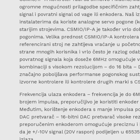
ogromne mogućnosti prilagodbe specifičnim zahtjev
signal i povratni signal od vage ili enkodera. Naš 
instalaterima da koriste analogne servo pogone (
starijim strojevima. CSMIO/IP-A je također vrlo d
pogonima. Velika prednost CSMIO/IP-A kontrolera 
referencirani stroj ne zahtijeva vraćanje u početno
strane mnogih korisnika i vrlo često je razlog od
povratnog signala koja doseže 6MHz omogućuje va
kombinaciji s visokom rezolucijom – do 16 bita – 
značajno poboljšava performanse pogonskog susta
izvorne kontrolere ili kontrolere drugih marki s C
Frekvencija ulaza enkodera – frekvencija je do 6
brojem impulsa, preporučljivo je koristiti enkode
Međutim, korištenje enkodera s manje impulsa po
DAC pretvarač – 16-bitni DAC pretvarač visoke rezo
preporučenim enkoderom omogućuje preciznu i brz
da je +/-10V signal (20V raspon) podijeljen u 6553
izlaza.