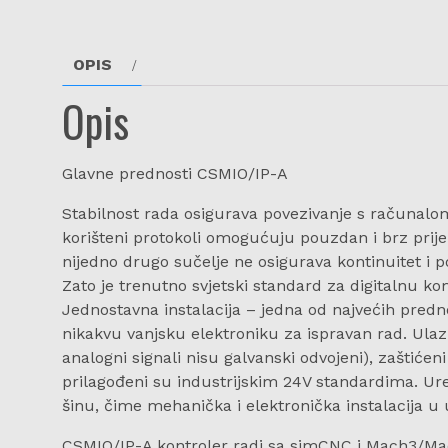
OPIS
Opis
Glavne prednosti CSMIO/IP-A
Stabilnost rada osigurava povezivanje s računalom 
korišteni protokoli omogućuju pouzdan i brz prije
nijedno drugo sučelje ne osigurava kontinuitet i 
Zato je trenutno svjetski standard za digitalnu ko
Jednostavna instalacija – jedna od najvećih predno
nikakvu vanjsku elektroniku za ispravan rad. Ulazno
analogni signali nisu galvanski odvojeni), zaštićeni 
prilagođeni su industrijskim 24V standardima. Ur
šinu, čime mehanička i elektronička instalacija u 
CSMIO/IP-A kontroler radi sa simCNC i Mach3/Mach