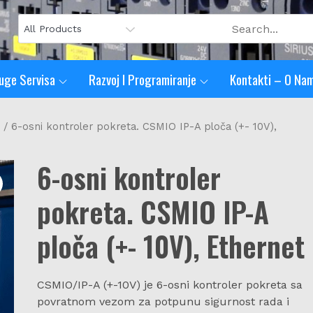
uge Servisa
Razvoj I Programiranje
Kontakti – O Na
/ 6-osni kontroler pokreta. CSMIO IP-A ploča (+- 10V),
6-osni kontroler
pokreta. CSMIO IP-A
ploča (+- 10V), Ethernet
CSMIO/IP-A (+-10V) je 6-osni kontroler pokreta sa
povratnom vezom za potpunu sigurnost rada i