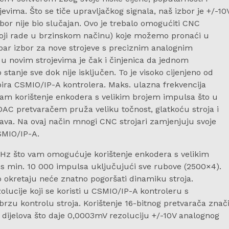
ima. Što se tiče upravljačkog signala, naš izbor je +/-10
izbor nije bio slučajan. Ovo je trebalo omogućiti CNC
koji rade u brzinskom načinu) koje možemo pronaći u
obar izbor za nove strojeve s preciznim analognim
u novim strojevima je čak i činjenica da jednom
 stanje sve dok nije isključen. To je visoko cijenjeno od
abira CSMIO/IP-A kontrolera. Maks. ulazna frekvencija
m korištenje enkodera s velikim brojem impulsa što u
DAC pretvaračem pruža veliku točnost, glatkoću stroja i
va. Na ovaj način mnogi CNC strojari zamjenjuju svoje
SMIO/IP-A.
MHz što vam omogućuje korištenje enkodera s velikim
r s min. 10 000 impulsa uključujući sve rubove (2500×4).
 okretaju neće znatno pogoršati dinamiku stroja.
lucije koji se koristi u CSMIO/IP-A kontroleru s
u kontrolu stroja. Korištenje 16-bitnog pretvarača znač
5 dijelova što daje 0,0003mV rezoluciju +/-10V analognog