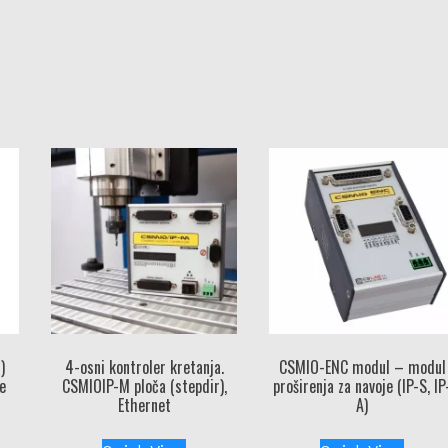
)
4-osni kontroler kretanja.
CSMIO-ENC modul – modul
e
CSMIOIP-M ploča (stepdir),
proširenja za navoje (IP-S, IP
Ethernet
A)