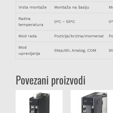
Vrsta montaže
Montaža na šasiju
Mo
Radna
0°C ~ 55°C
0°
temperatura
Mod rada
Pozicija/brzina/momenat
P
Mod
Step/dir, Analog, COM
St
upravljanja
Povezani proizvodi