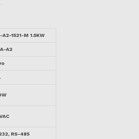
-A2-1521-M 1.5KW
A-A2
vo
A
0W
VAC
232, RS-485