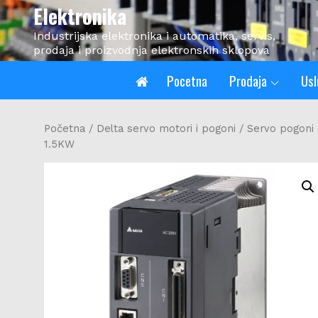
Skip
Elektronika
to
Industrijska elektronika i automatika, servis,
content
prodaja i proizvodnja elektronskih sklopova
Pocetna
Prodaja
Usl
Početna
/
Delta servo motori i pogoni
/
Servo pogoni 
1.5KW