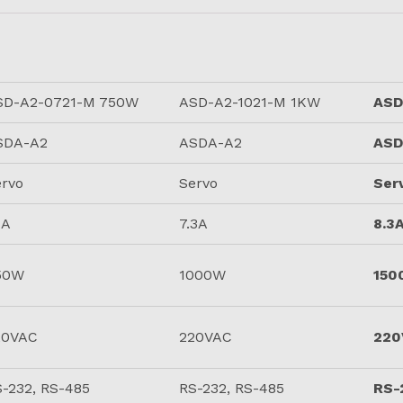
SD-A2-0721-M 750W
ASD-A2-1021-M 1KW
ASD
SDA-A2
ASDA-A2
ASD
ervo
Servo
Ser
1A
7.3A
8.3
50W
1000W
150
20VAC
220VAC
220
-232, RS-485
RS-232, RS-485
RS-