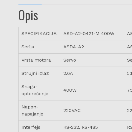
Opis
SPECIFIKACIJE:
ASD-A2-0421-M 400W
A
Serija
ASDA-A2
A
Vrsta motora
Servo
S
Strujni izlaz
2.6A
5.
Snaga-
400W
7
opterećenje
Napon-
220VAC
2
napajanje
Interfejs
RS-232, RS-485
RS