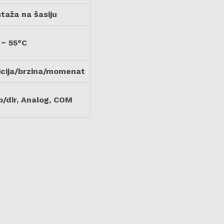
taža na šasiju
 ~ 55°C
icija/brzina/momenat
p/dir, Analog, COM