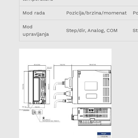
Mod rada
Pozicija/brzina/momenat
P
Mod
Step/dir, Analog, COM
St
upravljanja