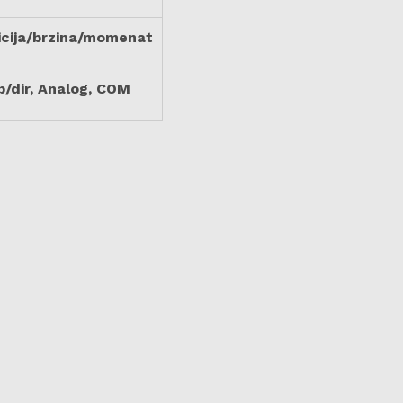
icija/brzina/momenat
p/dir, Analog, COM