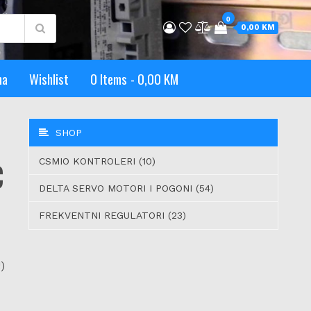
0
0,00 KM
ma
Wishlist
0 Items
0,00 KM
SHOP
C
CSMIO KONTROLERI (10)
DELTA SERVO MOTORI I POGONI (54)
FREKVENTNI REGULATORI (23)
)