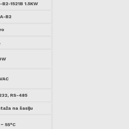
-B2-1521B 1.5KW
A-B2
vo
A
0W
VAC
232, RS-485
taža na šasiju
 ~ 55°C