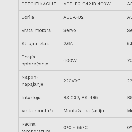
SPECIFIKACIJE:
ASD-B2-0421B 400W
A
Serija
ASDA-B2
A
Vrsta motora
Servo
S
Strujni izlaz
2.6A
5.
Snaga-
400W
7
opterećenje
Napon-
220VAC
2
napajanje
Interfejs
RS-232, RS-485
RS
Vrsta montaže
Montaža na šasiju
Mo
Radna
0°C ~ 55°C
0°
temperatura