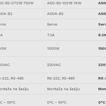
SD-B2-0721B 750W
ASD-B2-1021B 1KW
ASD
SDA-B2
ASDA-B2
ASD
ervo
Servo
Ser
1A
7.3A
8.3
50W
1000W
150
20VAC
220VAC
220
-232, RS-485
RS-232, RS-485
RS-
ntaža na šasiju
Montaža na šasiju
Mon
C ~ 55°C
0°C ~ 55°C
0°C