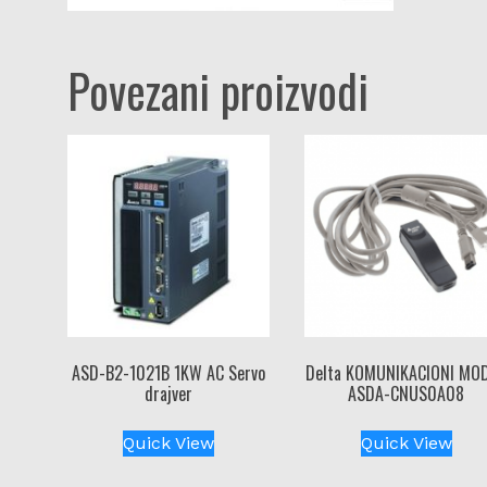
Povezani proizvodi
ASD-B2-1021B 1KW AC Servo
Delta KOMUNIKACIONI MO
drajver
ASDA-CNUS0A08
Quick View
Quick View