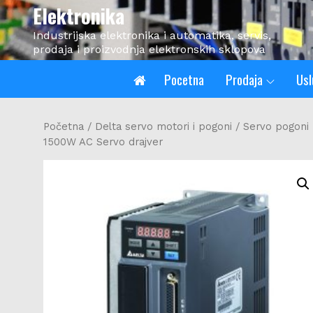
Skip
Elektronika
to
Industrijska elektronika i automatika, servis,
content
prodaja i proizvodnja elektronskih sklopova
Pocetna
Prodaja
Usl
Početna
/
Delta servo motori i pogoni
/
Servo pogoni 
1500W AC Servo drajver