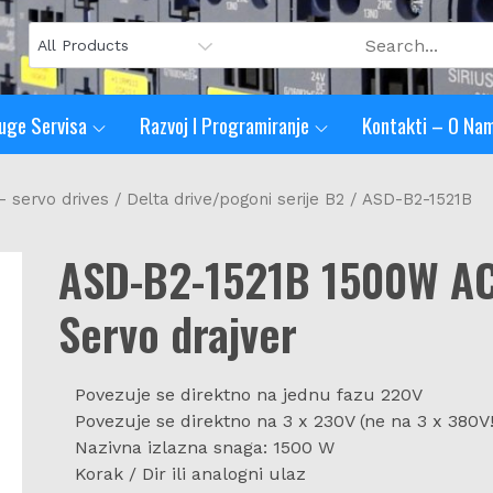
uge Servisa
Razvoj I Programiranje
Kontakti – O Na
- servo drives
/
Delta drive/pogoni serije B2
/ ASD-B2-1521B
ASD-B2-1521B 1500W A
Servo drajver
Povezuje se direktno na jednu fazu 220V
Povezuje se direktno na 3 x 230V (ne na 3 x 380V!
Nazivna izlazna snaga: 1500 W
Korak / Dir ili analogni ulaz