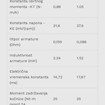
Konstanta obrtnog
momenta -KT (N-
0,88
1.05
m/A)
Konstanta napona -
31.6
37.9
KE (mV/(rpm))
Otpor armature
0,159
0,086
(Ohm)
Induktivnost
2.34
1.52
armature (mH)
Električna
vremenska konstanta
14,72
17,67
(ms)
Moment zadržavanja
kočnice [Nt-m
25
25
(min)] *4