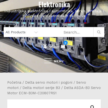
Elektronika
Skip
to
Industrijska elektronika i automatika, servis, prodaja i
content
proizvodnja elektronskih sklopova
0
MENU
Početna
/
Delta servo motori i pogoni
/
Servo
motori
/
Delta motori serije B3
/ Delta ASDA-B3 Servo
Motor ECM-B3M-C20807RS1