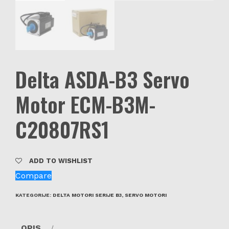
Delta ASDA-B3 Servo
Motor ECM-B3M-
C20807RS1
ADD TO WISHLIST
Compare
KATEGORIJE:
DELTA MOTORI SERIJE B3
,
SERVO MOTORI
OPIS