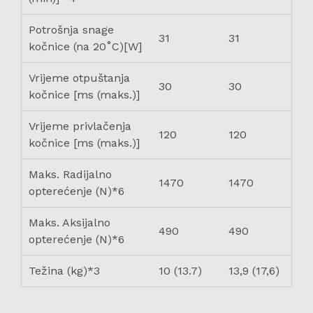
Potrošnja snage
31
31
kočnice (na 20˚C)[W]
Vrijeme otpuštanja
30
30
kočnice [ms (maks.)]
Vrijeme privlačenja
120
120
kočnice [ms (maks.)]
Maks. Radijalno
1470
1470
opterećenje (N)*6
Maks. Aksijalno
490
490
opterećenje (N)*6
Težina (kg)*3
10 (13.7)
13,9 (17,6)