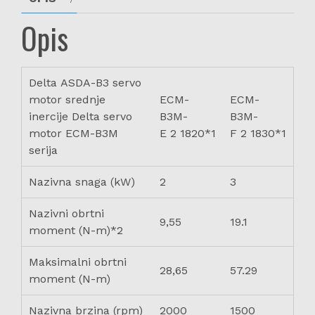
Opis
Delta ASDA-B3 servo
motor srednje
ECM-
ECM-
inercije Delta servo
B3M-
B3M-
motor ECM-B3M
E 2 1820*1
F 2 1830*1
serija
Nazivna snaga (kW)
2
3
Nazivni obrtni
9,55
19.1
moment (N-m)*2
Maksimalni obrtni
28,65
57.29
moment (N-m)
Nazivna brzina (rpm)
2000
1500