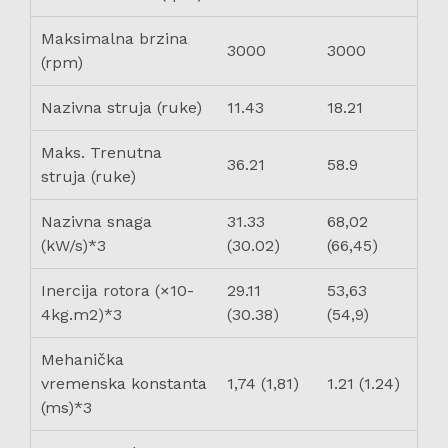
Maksimalna brzina
3000
3000
(rpm)
Nazivna struja (ruke)
11.43
18.21
Maks. Trenutna
36.21
58.9
struja (ruke)
Nazivna snaga
31.33
68,02
(kW/s)*3
(30.02)
(66,45)
Inercija rotora (×10-
29.11
53,63
4kg.m2)*3
(30.38)
(54,9)
Mehanička
vremenska konstanta
1,74 (1,81)
1.21 (1.24)
(ms)*3