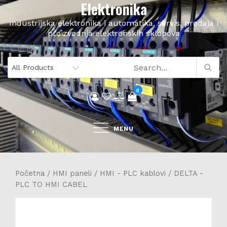
Elektronika
Skip
to
Industrijska elektronika i automatika, servis, prodaja i
content
proizvodnja elektronskih sklopova
0
MENU
Početna
/
HMI paneli
/
HMI - PLC kablovi
/ DELTA -
PLC TO HMI CABEL