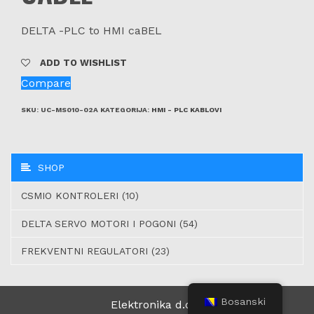
DELTA -PLC to HMI caBEL
ADD TO WISHLIST
Compare
SKU:
UC-MS010-02A
KATEGORIJA:
HMI - PLC KABLOVI
SHOP
CSMIO KONTROLERI (10)
DELTA SERVO MOTORI I POGONI (54)
FREKVENTNI REGULATORI (23)
Bosanski
Elektronika d.o.o.