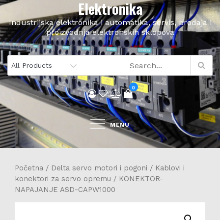
Elektronika
Skip
to
Industrijska elektronika i automatika, servis, prodaja i
content
proizvodnja elektronskih sklopova
0
MENU
Početna
/
Delta servo motori i pogoni
/
Kablovi i
konektori za servo opremu
/ KONEKTOR-
NAPAJANJE ASD-CAPW1000