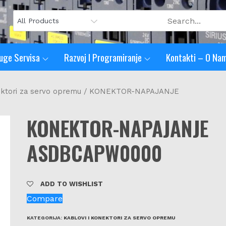
uge Servisa
Razvoj I Programiranje
Kontakti – O Na
ektori za servo opremu
/ KONEKTOR-NAPAJANJE
KONEKTOR-NAPAJANJE
ASDBCAPW0000
ADD TO WISHLIST
Compare
KATEGORIJA:
KABLOVI I KONEKTORI ZA SERVO OPREMU