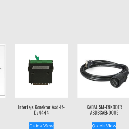
Interfejs Konektor Asd-If-
KABAL 5M-ENKODER
Ds4444
ASDBCAEN0005
Quick View
Quick View