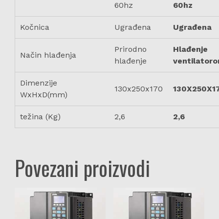
60hz
60hz
Kočnica
Ugrađena
Ugrađena
Prirodno
Hlađenje
Način hlađenja
hlađenje
ventilator
Dimenzije
130x250x170
130X250X1
WxHxD(mm)
težina (Kg)
2,6
2,6
Povezani proizvodi