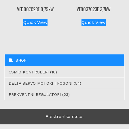
VFD007C23E 0,75kW
VFD037C23E 3,7kW
Quick View
Quick View
SHOP
CSMIO KONTROLERI (10)
DELTA SERVO MOTORI I POGONI (54)
FREKVENTNI REGULATORI (23)
Elektronika d.o.o.