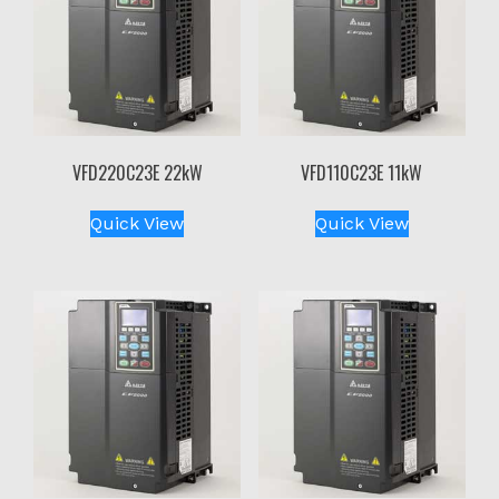
VFD220C23E 22kW
VFD110C23E 11kW
Quick View
Quick View