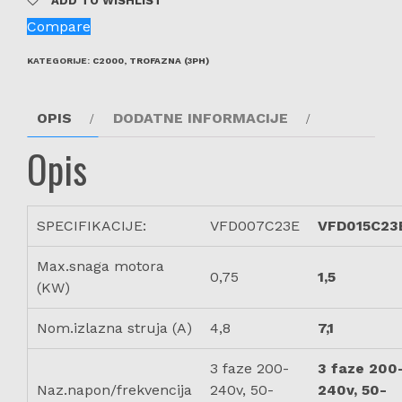
ADD TO WISHLIST
Compare
KATEGORIJE:
C2000
,
TROFAZNA (3PH)
OPIS
DODATNE INFORMACIJE
Opis
SPECIFIKACIJE:
VFD007C23E
VFD015C23
Max.snaga motora
0,75
1,5
(KW)
Nom.izlazna struja (A)
4,8
7,1
3 faze 200-
3 faze 200
Naz.napon/frekvencija
240v, 50-
240v, 50-