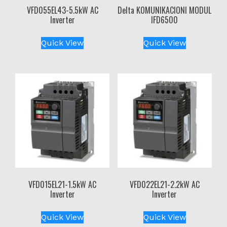
VFD055EL43-5.5kW AC
Delta KOMUNIKACIONI MODUL
Inverter
IFD6500
Quick View
Quick View
VFD015EL21-1.5kW AC
VFD022EL21-2.2kW AC
Inverter
Inverter
Quick View
Quick View