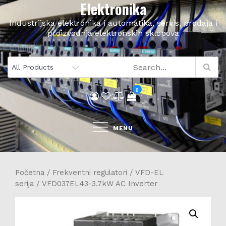
Elektronika
Skip
to
Industrijska elektronika i automatika, servis, prodaja i
content
proizvodnja elektronskih sklopova
0
MENU
Početna
/
Frekventni regulatori
/
VFD-EL
serija
/ VFD037EL43-3.7kW AC Inverter