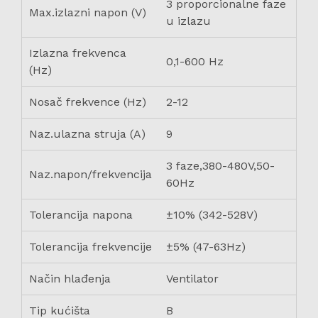
3 proporcionalne faze
Max.izlazni napon (V)
u izlazu
Izlazna frekvenca
0,1-600 Hz
(Hz)
Nosač frekvence (Hz)
2-12
Naz.ulazna struja (A)
9
3 faze,380-480V,50-
Naz.napon/frekvencija
60Hz
Tolerancija napona
±10% (342-528V)
Tolerancija frekvencije
±5% (47-63Hz)
Način hlađenja
Ventilator
Tip kućišta
B