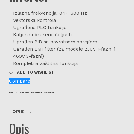
Izlazna frekvencija: 0.1 ~ 600 Hz
Vektorska kontrola
Ugrađene PLC funkcije
Kaljene i brušene čeljusti
Ugrađen PID sa povratnom spregom
Ugrađen EMI filter (za modele 230V 1-fazni i
460V 3-fazni)
Kompletna zaštitna funkcija
ADD TO WISHLIST
Compare
KATEGORIJA:
VFD-EL SERIJA
OPIS
Opis