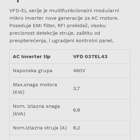
VFD-EL serije je multifunkcionalni modularni
mikro inverter nove generacije za AC motore.
Poseduje EMI filter, RFI prekidač, visoku
preciznost detekcije struje, zaštitu od
preopterećenja, i ugradjeni kontrolni panel.
AC Inverter tip
VFD 037EL43
Naponska grupa
460V
Max.snaga motora
3,7
(KW)
Nom. izlazna snaga
6,8
(kVA)
Nom.izlazna struja (A)
8,2