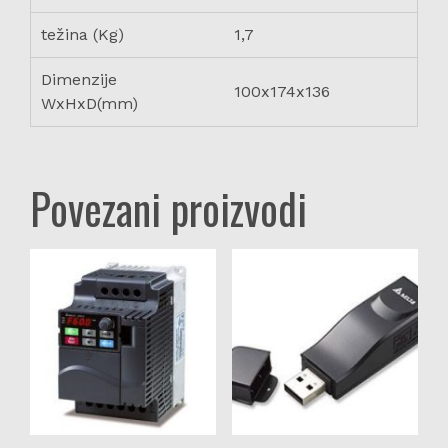
težina (Kg)
1,7
Dimenzije
100x174x136
WxHxD(mm)
Povezani proizvodi