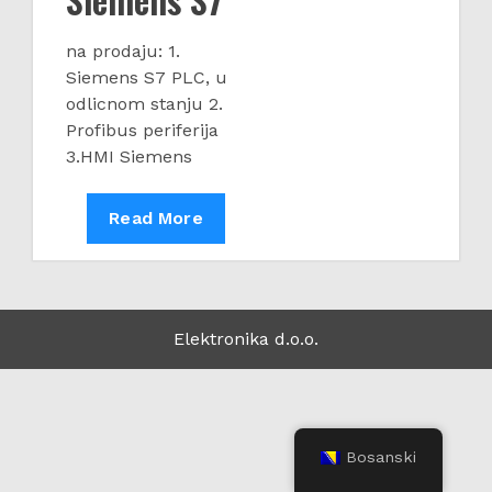
na prodaju: 1.
Siemens S7 PLC, u
odlicnom stanju 2.
Profibus periferija
3.HMI Siemens
Siemens
Read More
S7
Elektronika d.o.o.
Bosanski