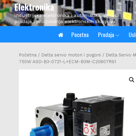
Skip
Elektronika
to
Industrijska elektronika i automatika, servis,
content
prodaja i proizvodnja elektronskih sklopova
Pocetna
Prodaja
Usl
Početna
/
Delta servo motori i pogoni
/
Delta Servo M
750W ASD-B3-0721-L+ECM-B3M-C20807RS1