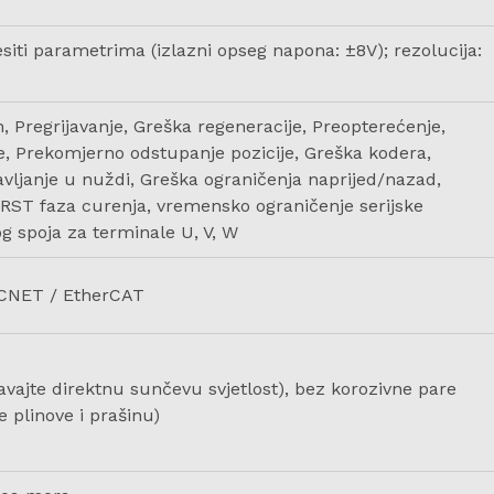
siti parametrima (izlazni opseg napona: ±8V); rezolucija:
Pregrijavanje, Greška regeneracije, Preopterećenje,
, Prekomjerno odstupanje pozicije, Greška kodera,
vljanje u nuždi, Greška ograničenja naprijed/nazad,
, RST faza curenja, vremensko ograničenje serijske
og spoja za terminale U, V, W
CNET / EtherCAT
vajte direktnu sunčevu svjetlost), bez korozivne pare
ve plinove i prašinu)