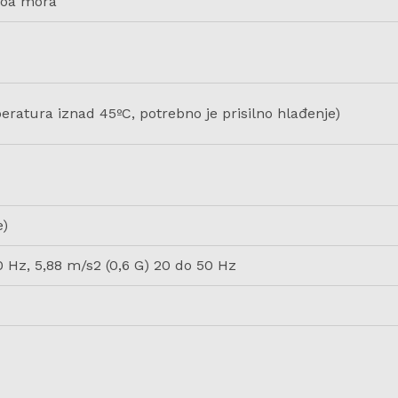
ivoa mora
eratura iznad 45ºC, potrebno je prisilno hlađenje)
e)
 Hz, 5,88 m/s2 (0,6 G) 20 do 50 Hz