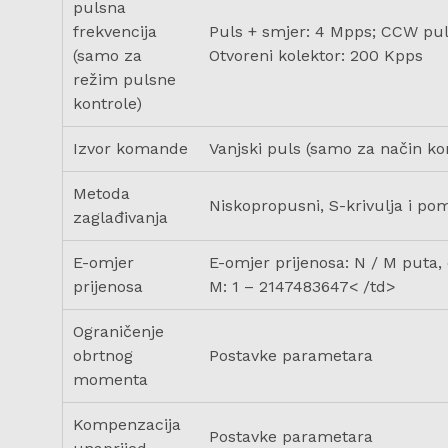
pulsna
frekvencija
Puls + smjer: 4 Mpps; CCW pul
(samo za
Otvoreni kolektor: 200 Kpps
režim pulsne
kontrole)
Izvor komande
Vanjski puls (samo za način kon
Metoda
Niskopropusni, S-krivulja i pomi
zaglađivanja
E-omjer
E-omjer prijenosa: N / M puta, 
prijenosa
M: 1 – 2147483647< /td>
Ograničenje
obrtnog
Postavke parametara
momenta
Kompenzacija
Postavke parametara