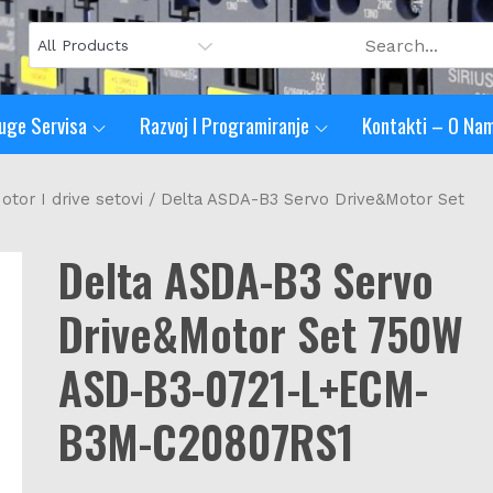
uge Servisa
Razvoj I Programiranje
Kontakti – O Na
otor I drive setovi
/ Delta ASDA-B3 Servo Drive&Motor Set
Delta ASDA-B3 Servo
Drive&Motor Set 750W
ASD-B3-0721-L+ECM-
B3M-C20807RS1