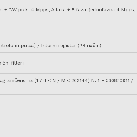
s + CW puls: 4 Mpps; A faza + B faza: jednofazna 4 Mpps;
trole impulsa) / Interni registar (PR način)
čni filteri
ograničeno na (1 / 4 < N / M < 262144) N: 1 – 536870911 /