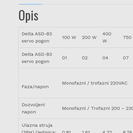
Opis
Delta ASD-B3
400
100 W
200 W
750
servo pogon
W
Delta ASD-B3
01
02
04
07
servo pogon
Monofazni / trofazni 220VAC
Faza/napon
Dozvoljeni
Monofazni / Trofazni 200 – 23
napon
Ulazna struja
(3PH) (jedinica:
0,81
1.61
4.32
8.76