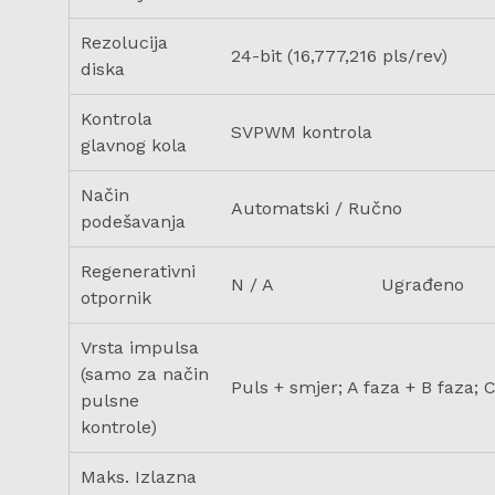
Rezolucija
24-bit (16,777,216 pls/rev)
diska
Kontrola
SVPWM kontrola
glavnog kola
Način
Automatski / Ručno
podešavanja
Regenerativni
N / A
Ugrađeno
otpornik
Vrsta impulsa
(samo za način
Puls + smjer; A faza + B faza
pulsne
kontrole)
Maks. Izlazna