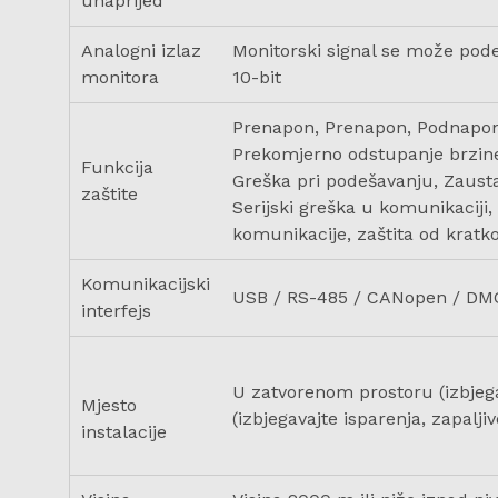
unaprijed
Analogni izlaz
Monitorski signal se može pode
monitora
10-bit
Prenapon, Prenapon, Podnapon, 
Prekomjerno odstupanje brzine
Funkcija
Greška pri podešavanju, Zausta
zaštite
Serijski greška u komunikaciji
komunikacije, zaštita od kratk
Komunikacijski
USB / RS-485 / CANopen / DM
interfejs
U zatvorenom prostoru (izbjega
Mjesto
(izbjegavajte isparenja, zapalji
instalacije