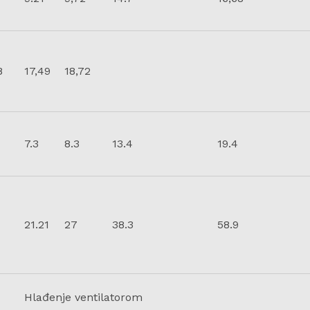
8
17,49
18,72
7.3
8.3
13.4
19.4
21.21
27
38.3
58.9
Hlađenje ventilatorom