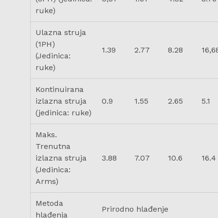
ruke)
Ulazna struja
(1PH)
1.39
2.77
8.28
16,6
(Jedinica:
ruke)
Kontinuirana
izlazna struja
0.9
1.55
2.65
5.1
(jedinica: ruke)
Maks.
Trenutna
izlazna struja
3.88
7.07
10.6
16.4
(Jedinica:
Arms)
Metoda
Prirodno hlađenje
hlađenja