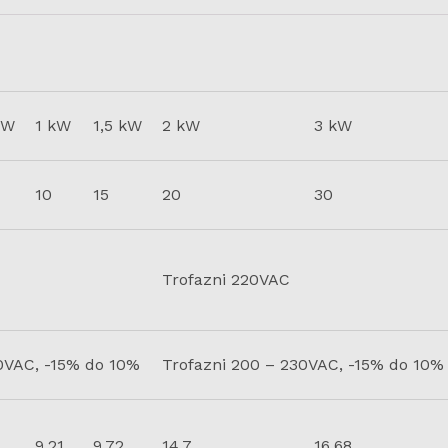
 W
1 kW
1,5 kW
2 kW
3 kW
10
15
20
30
Trofazni 220VAC
0VAC, -15% do 10%
Trofazni 200 – 230VAC, -15% do 10%
9.21
9,72
14.7
16,68