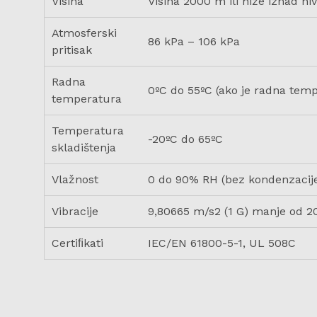
Visina
Visina 2000 m ili niže iznad n
Atmosferski
86 kPa – 106 kPa
pritisak
Radna
0ºC do 55ºC (ako je radna temp
temperatura
Temperatura
-20ºC do 65ºC
skladištenja
Vlažnost
0 do 90% RH (bez kondenzacij
Vibracije
9,80665 m/s2 (1 G) manje od 20
Certiﬁkati
IEC/EN 61800-5-1, UL 508C