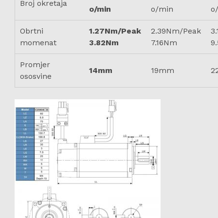
Broj okretaja
o/min
o/min
o
Obrtni
1.27Nm/Peak
2.39Nm/Peak
3
momenat
3.82Nm
7.16Nm
9
Promjer
14mm
19mm
2
ososvine