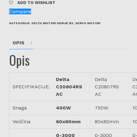
ADD TO WISHLIST
Compare
KATEGORIJE:
DELTA MOTORI SERIJE B2
,
SERVO MOTORI
OPIS
Opis
Delta
Delta
D
SPECIFIKACIJE:
C20604RS
C20807RS
C
AC
AC
A
Snaga
400W
750W
1
Veličina
60x60mm
80x80mm
1
0-3000
0-3000
0