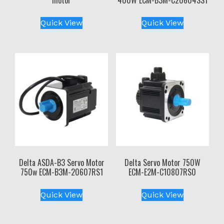
motor
400W ECM-B3M-C20604SS1
Quick View
Quick View
Delta ASDA-B3 Servo Motor
Delta Servo Motor 750W
750w ECM-B3M-20607RS1
ECM-E2M-C10807RS0
Quick View
Quick View