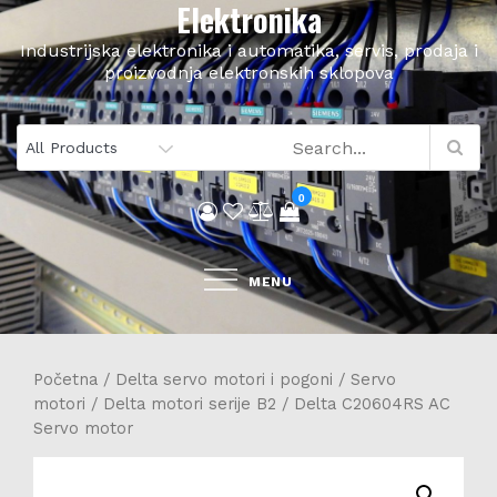
Elektronika
Skip
to
Industrijska elektronika i automatika, servis, prodaja i
content
proizvodnja elektronskih sklopova
0
MENU
Početna
/
Delta servo motori i pogoni
/
Servo
motori
/
Delta motori serije B2
/ Delta C20604RS AC
Servo motor