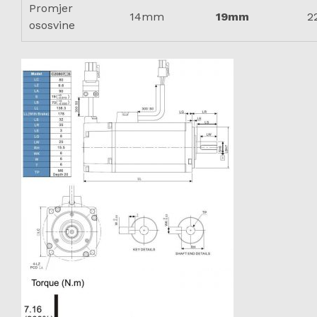
Promjer
14mm
19mm
2
ososvine