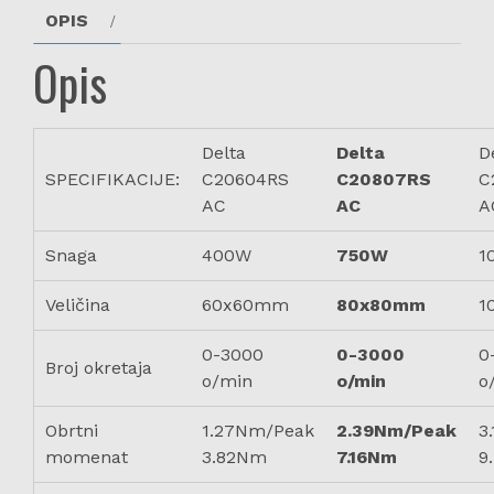
OPIS
Opis
Delta
Delta
D
SPECIFIKACIJE:
C20604RS
C20807RS
C
AC
AC
A
Snaga
400W
750W
1
Veličina
60x60mm
80x80mm
1
0-3000
0-3000
0
Broj okretaja
o/min
o/min
o
Obrtni
1.27Nm/Peak
2.39Nm/Peak
3
momenat
3.82Nm
7.16Nm
9