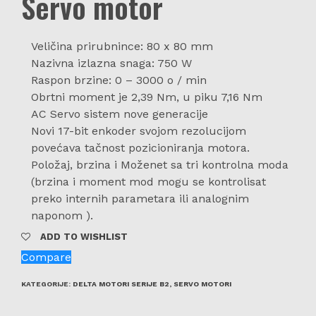
Servo motor
Veličina prirubnince: 80 x 80 mm
Nazivna izlazna snaga: 750 W
Raspon brzine: 0 – 3000 o / min
Obrtni moment je 2,39 Nm, u piku 7,16 Nm
AC Servo sistem nove generacije
Novi 17-bit enkoder svojom rezolucijom
povećava tačnost pozicioniranja motora.
Položaj, brzina i Moženet sa tri kontrolna moda
(brzina i moment mod mogu se kontrolisat
preko internih parametara ili analognim
naponom ).
ADD TO WISHLIST
Compare
KATEGORIJE:
DELTA MOTORI SERIJE B2
,
SERVO MOTORI