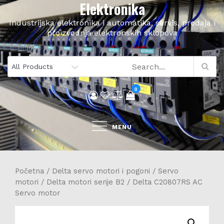
Elektronika
Skip
to
Industrijska elektronika i automatika, servis, prodaja i
content
proizvodnja elektronskih sklopova
0
MENU
Početna
/
Delta servo motori i pogoni
/
Servo
motori
/
Delta motori serije B2
/ Delta C20807RS AC
Servo motor