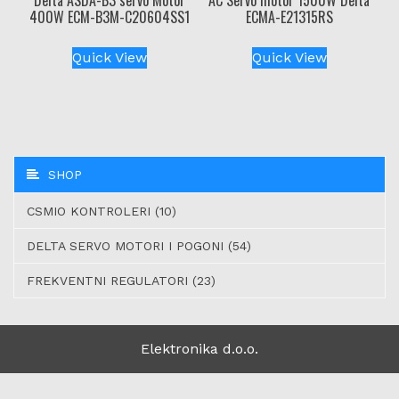
Delta ASDA-B3 servo Motor
AC Servo motor 1500W Delta
400W ECM-B3M-C20604SS1
ECMA-E21315RS
Quick View
Quick View
SHOP
CSMIO KONTROLERI (10)
DELTA SERVO MOTORI I POGONI (54)
FREKVENTNI REGULATORI (23)
Elektronika d.o.o.