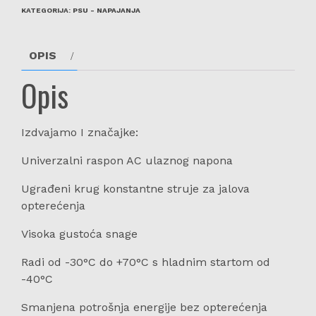
KATEGORIJA:
PSU - NAPAJANJA
OPIS
Opis
Izdvajamo I značajke:
Univerzalni raspon AC ulaznog napona
Ugrađeni krug konstantne struje za jalova
opterećenja
Visoka gustoća snage
Radi od -30°C do +70°C s hladnim startom od
-40°C
Smanjena potrošnja energije bez opterećenja