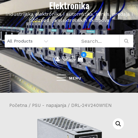
Elektronika
Skip
to
Industrijska elektronika i automatika, servis, prodaja i
content
proizvodnja elektronskih sklopova
0
MENU
Početna
/
PSU - napajanja
/ DRL-24V240W1EN