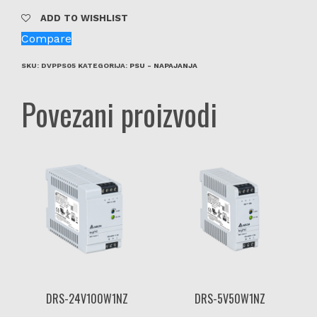
ADD TO WISHLIST
Compare
SKU:
DVPPS05
KATEGORIJA:
PSU - NAPAJANJA
Povezani proizvodi
DRS-24V100W1NZ
DRS-5V50W1NZ