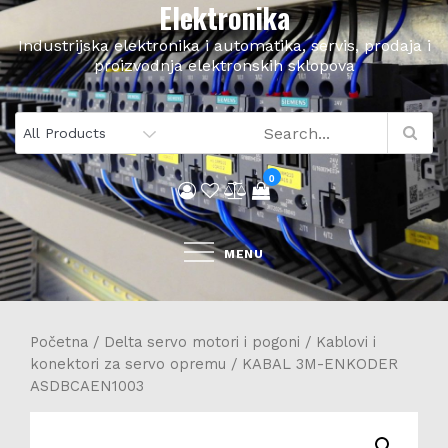
Elektronika
Skip
to
Industrijska elektronika i automatika, servis, prodaja i
content
proizvodnja elektronskih sklopova
0
MENU
Početna
/
Delta servo motori i pogoni
/
Kablovi i
konektori za servo opremu
/ KABAL 3M-ENKODER
ASDBCAEN1003