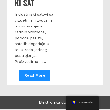
KI SAT
Industrijski satovi sa
vizuelnim i zvučnim
označavanjem
radnih vremena,
perioda pauze,
ostalih događaja u
toku rada jednog
postrojenja.
Proizvodimo ih…
INDUSTRIJSKI
Read More
SAT
Elektronika d.o.o.
Bosanski