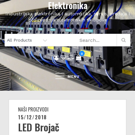
Elektronika
Skip
to
Industrijska elektronika i automatika, servis, prodaja i
content
proizvodnja elektronskih sklopova
0
MENU
NAŠI PROIZVODI
15/12/2018
Posted
LED Brojač
on