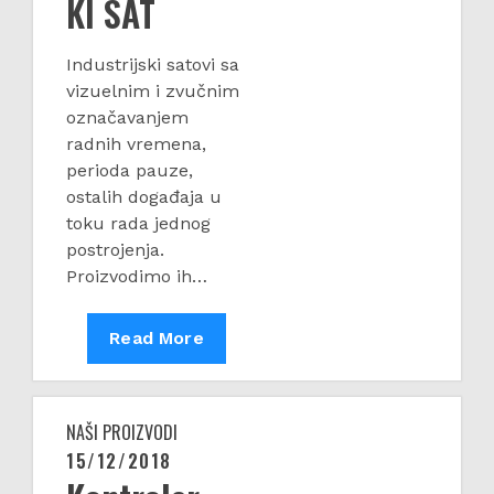
KI SAT
Industrijski satovi sa
vizuelnim i zvučnim
označavanjem
radnih vremena,
perioda pauze,
ostalih događaja u
toku rada jednog
postrojenja.
Proizvodimo ih…
INDUSTRIJSKI
Read More
SAT
NAŠI PROIZVODI
15/12/2018
Posted
on