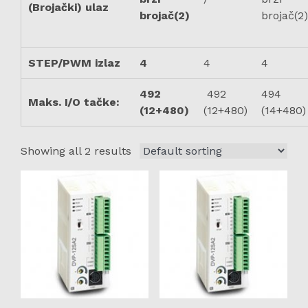
(Brojački) ulaz
brojač(2)
brojač(2)
STEP/PWM izlaz
4
4
4
492
492
494
Maks. I/O tačke:
(12+480)
(12+480)
(14+480)
Showing all 2 results