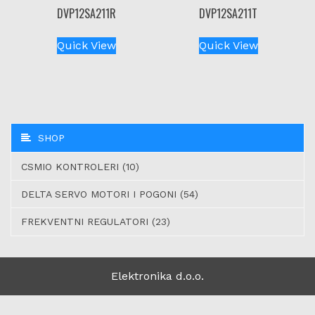
DVP12SA211R
DVP12SA211T
Quick View
Quick View
SHOP
CSMIO KONTROLERI (10)
DELTA SERVO MOTORI I POGONI (54)
FREKVENTNI REGULATORI (23)
Elektronika d.o.o.