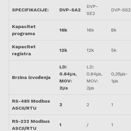
DVP-
SPECIFIKACIJE:
DVP-SA2
DVP-SS2
SE2
Kapacitet
16k
16k
8k
programa
Kapacitet
12k
12k
5k
registra
LD:
LD:
0.64μs,
0.64μs,
0,35μs-
Brzina izvođenja
MOV:
MOV:
1μs
2μs
2μs
RS-485 Modbus
2
2
1
ASCII/RTU
RS-232 Modbus
1
/
1
ASCII/RTU