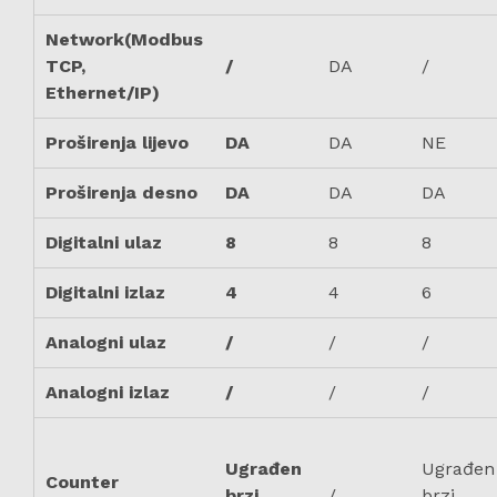
Network(Modbus
TCP,
/
DA
/
Ethernet/IP)
Proširenja lijevo
DA
DA
NE
Proširenja desno
DA
DA
DA
Digitalni ulaz
8
8
8
Digitalni izlaz
4
4
6
Analogni ulaz
/
/
/
Analogni izlaz
/
/
/
Ugrađen
Ugrađen
Counter
brzi
/
brzi