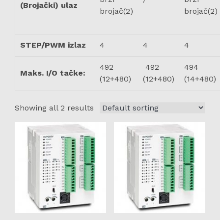
(Brojački) ulaz
brojač(2)
brojač(2)
STEP/PWM izlaz
4
4
4
492
492
494
Maks. I/O tačke:
(12+480)
(12+480)
(14+480)
Showing all 2 results