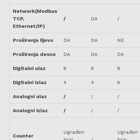
Network(Modbus
TCP,
/
DA
/
Ethernet/IP)
Proširenja lijevo
DA
DA
NE
Proširenja desno
DA
DA
DA
Digitalni ulaz
8
8
8
Digitalni izlaz
4
4
6
Analogni ulaz
/
/
/
Analogni izlaz
/
/
/
Ugrađen
Ugrađen
Counter
brzi
/
brzi