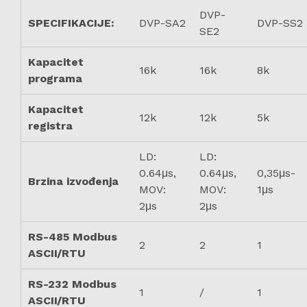
DVP-
SPECIFIKACIJE:
DVP-SA2
DVP-SS2
SE2
Kapacitet
16k
16k
8k
programa
Kapacitet
12k
12k
5k
registra
LD:
LD:
0.64μs,
0.64μs,
0,35μs-
Brzina izvođenja
MOV:
MOV:
1μs
2μs
2μs
RS-485 Modbus
2
2
1
ASCII/RTU
RS-232 Modbus
1
/
1
ASCII/RTU